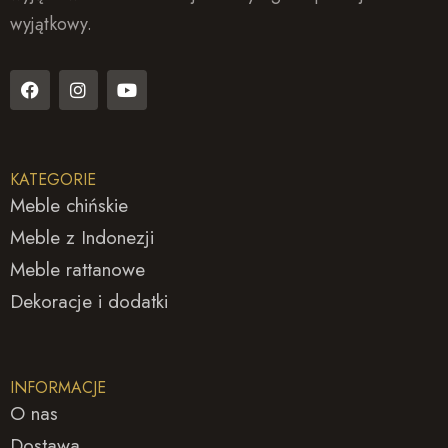
wyjątkowy.
F
I
Y
a
n
o
c
s
u
e
t
t
b
a
u
o
g
b
KATEGORIE
o
r
e
k
a
Meble chińskie
m
Meble z Indonezji
Meble rattanowe
Dekoracje i dodatki
INFORMACJE
O nas
Dostawa