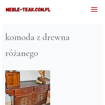
Przejdź
Main
do
Menu
treści
komoda z drewna
różanego