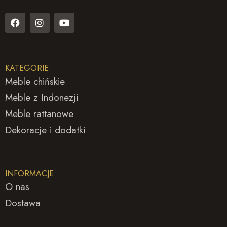
F
I
Y
a
n
o
c
s
u
e
t
t
b
a
u
o
g
b
KATEGORIE
o
r
e
k
a
Meble chińskie
m
Meble z Indonezji
Meble rattanowe
Dekoracje i dodatki
INFORMACJE
O nas
Dostawa