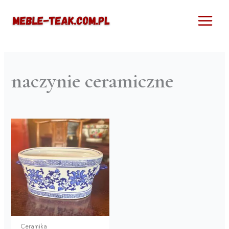
Przejdź
Main
do
Menu
treści
naczynie ceramiczne
Ceramika